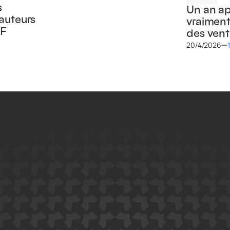
s
Un an ap
 auteurs
vraiment 
AF
des vente
20/4/2026