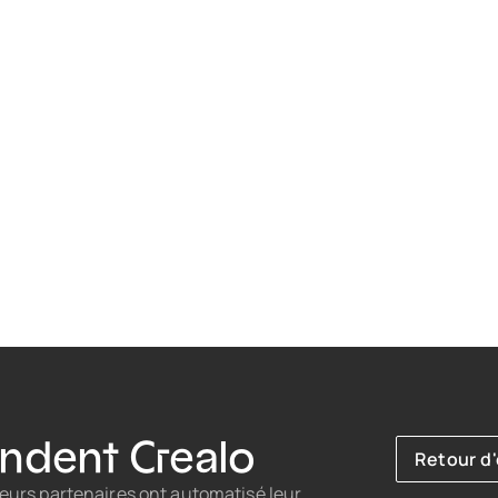
ndent Crealo
Retour d
urs partenaires ont automatisé leur