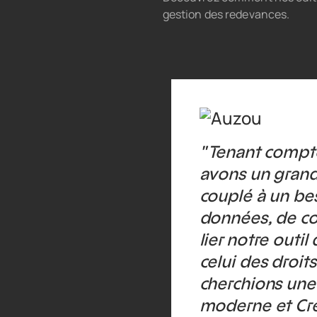
gestion des redevances.
" Tenant compt
avons un grand
couplé à un bes
données, de con
lier notre outil
celui des droit
cherchions une 
moderne et Cre