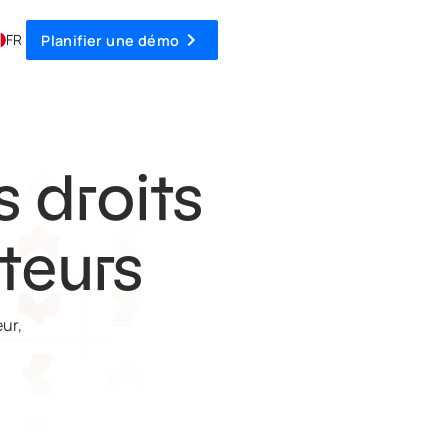
FR
Planifier une démo
s droits
iteurs
eur,