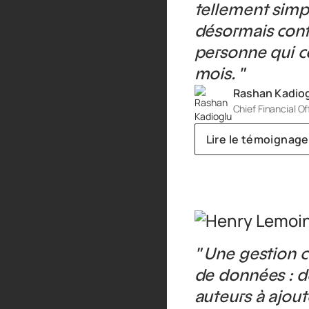
tellement simp
désormais confi
personne qui c
mois. "
Rashan Kadio
Chief Financial Of
Lire le témoignage
" Une gestion 
de données : d
auteurs à ajout