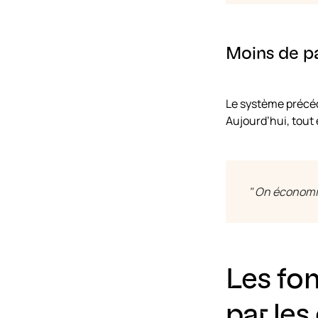
Moins de pap
Le système précéd
Aujourd’hui, tout 
" On économis
Les fon
par le