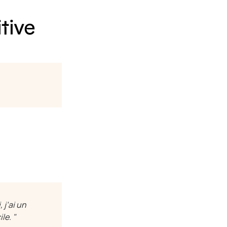
tive
 j’ai un
le. "