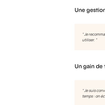
Une gestion
" Je recomman
utiliser. ”
Un gain de
" Je suis co
temps : on éc