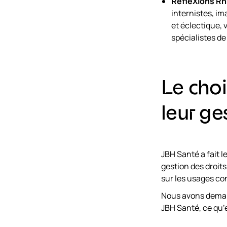
RéfleXions R
internistes, im
et éclectique, 
spécialistes de
Le cho
leur ge
JBH Santé a fait l
gestion des droit
sur les usages co
Nous avons demand
JBH Santé, ce qu’e