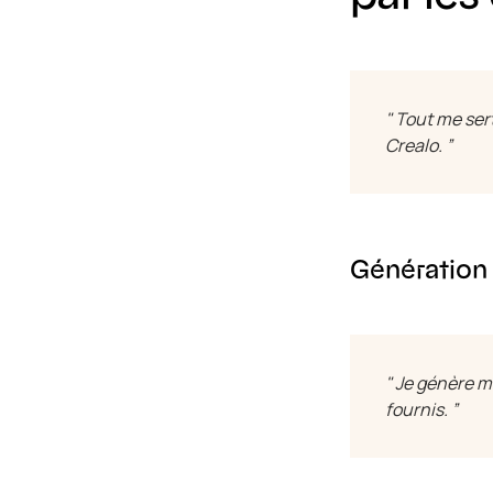
" Tout me sert
Crealo. ”
Génération 
" Je génère 
fournis. ”