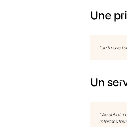
Une pri
" Je trouve l'
Un serv
" Au début, j’
interlocuteur