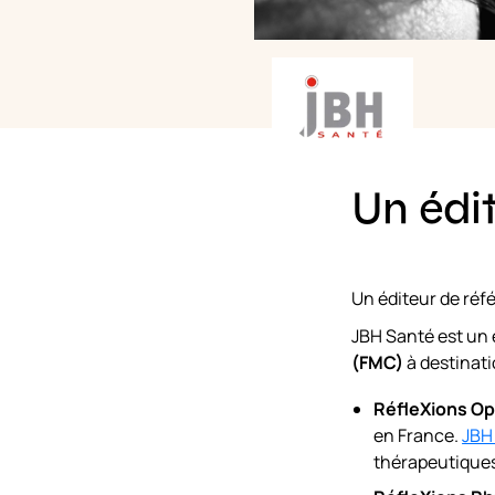
Un édit
Un éditeur de réf
JBH Santé est un 
(FMC)
à destinati
RéfleXions O
en France.
JBH
thérapeutiques