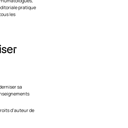
, rhumatologues,
ditoriale pratique
tous les
iser
erniser sa
’enseignements
roits d’auteur de