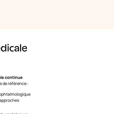
dicale
le continue
s de référence :
e ophtalmologique
s approches