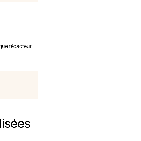
aque rédacteur.
lisées