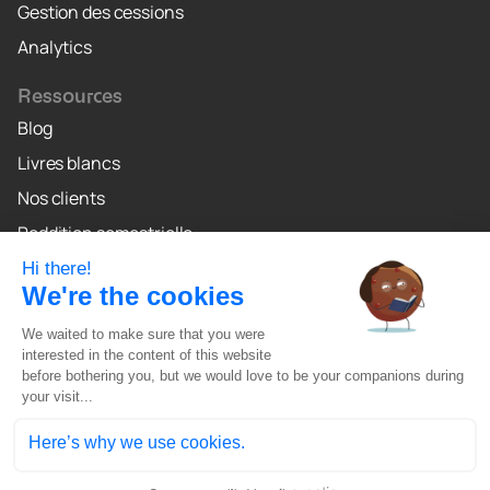
Gestion des cessions
Analytics
Ressources
Blog
Livres blancs
Nos clients
Reddition semestrielle
Pourquoi Crealo
Crealo Canada
© Crealo
2026
. All Rights Reserved
Mentions Légales
Politique de Confidentialité