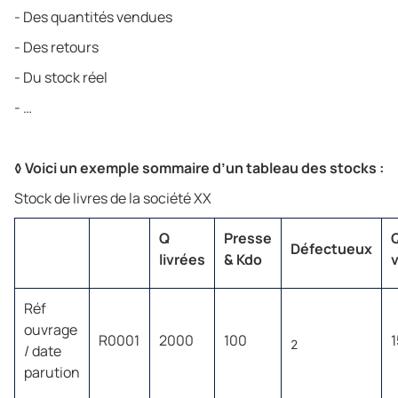
- Des quantités vendues
- Des retours
- Du stock réel
- …
◊ Voici un exemple sommaire d’un tableau des stocks :
Stock de livres de la société XX
Q
Presse
Défectueux
livrées
& Kdo
Réf
ouvrage
R0001
2000
100
2
/ date
parution